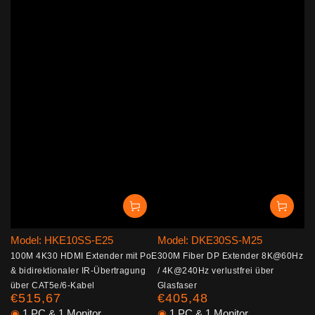
Model: HKE10SS-E25
Model: DKE30SS-M25
100M 4K30 HDMI Extender mit PoE
300M Fiber DP Extender 8K@60Hz
& bidirektionaler IR-Übertragung
/ 4K@240Hz verlustfrei über
über CAT5e/6-Kabel
Glasfaser
€515,67
€405,48
Regulärer
Regulärer
Preis
Preis
◉
1 PC & 1 Monitor
◉
1 PC & 1 Monitor