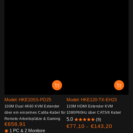
Model: HKE10SS-PD25
Model: HKE120-TX-EH23
100M Dual 4K60 KVM Extender
120M HDMI Extender KVM
über ein einzelnes Cat6a-Kabel für
1080P60Hz über CAT5/6 Kabel
Remote-Arbeitsplätze & Gaming
5.0
(9)
€658,91
Regulärer
€77,10
€143,20
Regulärer
Preis
◉
1 PC & 2 Monitore
Preis