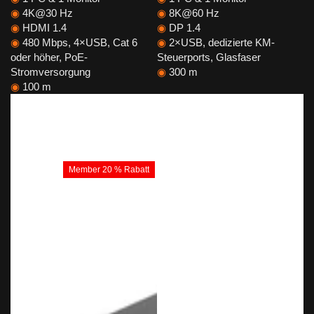
◉
4K@30 Hz
◉
8K@60 Hz
◉
HDMI 1.4
◉
DP 1.4
◉
480 Mbps, 4×USB, Cat 6
◉
2×USB, dedizierte KM-
oder höher, PoE-
Steuerports, Glasfaser
Stromversorgung
◉
300 m
◉
100 m
Member 20 % Rabatt