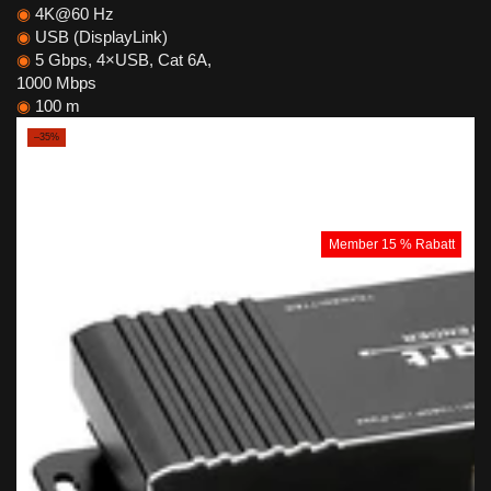
◉
4K@60 Hz
◉
USB (DisplayLink)
◉
5 Gbps, 4×USB, Cat 6A,
1000 Mbps
◉
100 m
–35%
Member 15 % Rabatt