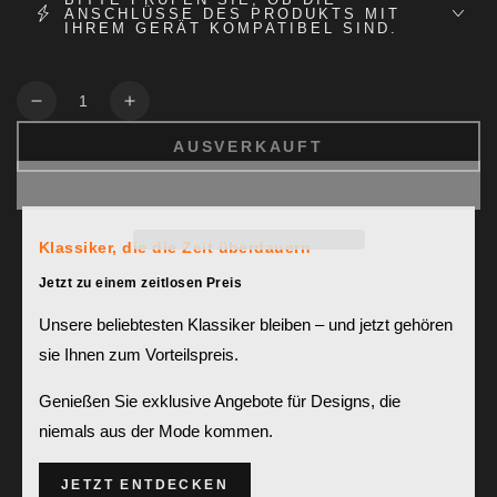
ANSCHLÜSSE DES PRODUKTS MIT
IHREM GERÄT KOMPATIBEL SIND.
Anzahl
Verringere
Erhöhe
die
die
AUSVERKAUFT
Menge
Menge
für
für
Commutateur
Commutateur
HDMI
HDMI
4
4
Klassiker, die die Zeit überdauern
ports
ports
Jetzt zu einem zeitlosen Preis
Achetez en toute confiance!
4K60Hz
4K60Hz
Protection à 100 % contre les problèmes de livraison
avec
avec
Unsere beliebtesten Klassiker bleiben – und jetzt gehören
S/PDIF
S/PDIF
WORRY-FREE PURCHASE® PAR
seel
sie Ihnen zum Vorteilspreis.
et
et
L/R
L/R
Genießen Sie exklusive Angebote für Designs, die
niemals aus der Mode kommen.
JETZT ENTDECKEN